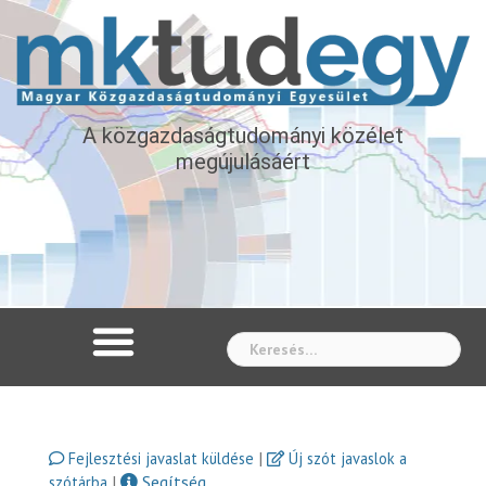
A közgazdaságtudományi közélet
megújulásáért
Whe
|
Fejlesztési javaslat küldése
Új szót javaslok a
|
Segítség
szótárba