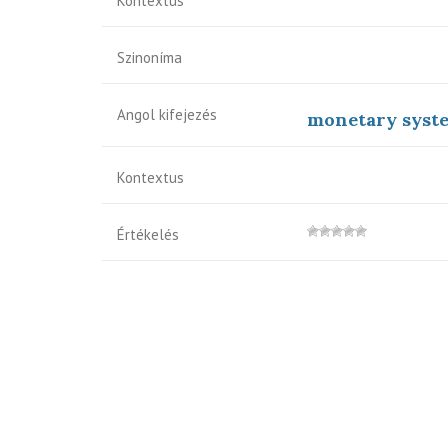
Kontextus
Szinoníma
Angol kifejezés
monetary syst
Kontextus
Értékelés