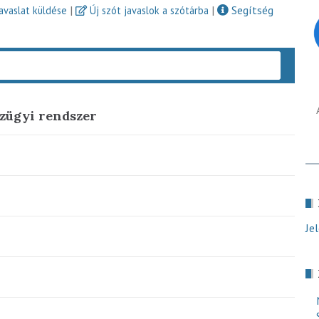
|
|
Segítség
javaslat küldése
Új szót javaslok a szótárba
Keres
zügyi rendszer
Je