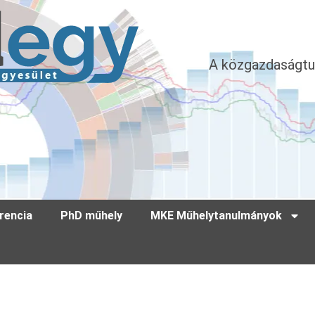
A közgazdaságtu
rencia
PhD műhely
MKE Műhelytanulmányok