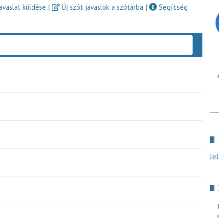
|
|
Segítség
javaslat küldése
Új szót javaslok a szótárba
Keres
Je