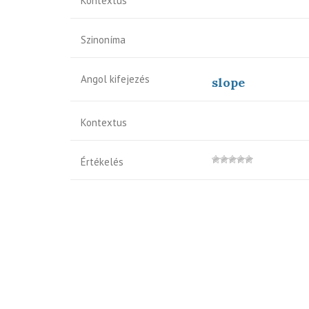
Kontextus
Szinoníma
Angol kifejezés
slope
Kontextus
Értékelés