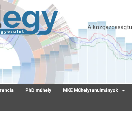
A közgazdaságtu
rencia
PhD műhely
MKE Műhelytanulmányok