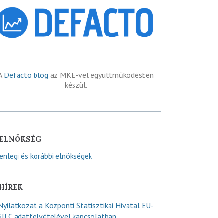
A
Defacto blog
az MKE-vel együttműködésben
készül.
ELNÖKSÉG
lenlegi és korábbi elnökségek
HÍREK
Nyilatkozat a Központi Statisztikai Hivatal EU-
SILC adatfelvételével kapcsolatban