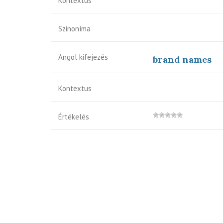
Kontextus
Szinoníma
Angol kifejezés
brand names
Kontextus
Értékelés