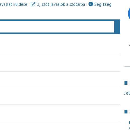
|
|
Segítség
javaslat küldése
Új szót javaslok a szótárba
Keres
Je