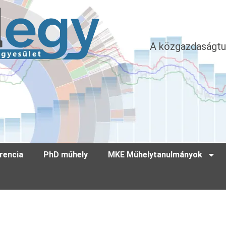
A közgazdaságtu
rencia
PhD műhely
MKE Műhelytanulmányok