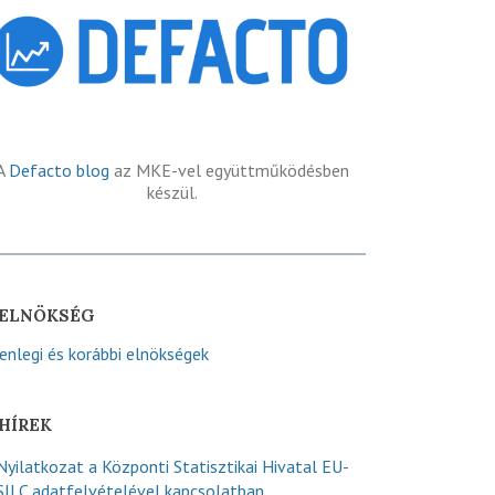
A
Defacto blog
az MKE-vel együttműködésben
készül.
ELNÖKSÉG
lenlegi és korábbi elnökségek
HÍREK
Nyilatkozat a Központi Statisztikai Hivatal EU-
SILC adatfelvételével kapcsolatban