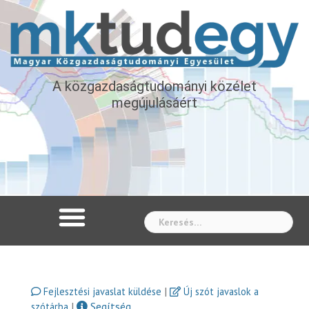
A közgazdaságtudományi közélet
megújulásáért
Whe
|
Fejlesztési javaslat küldése
Új szót javaslok a
|
Segítség
szótárba