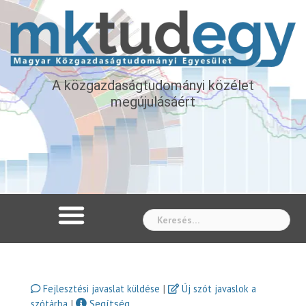
A közgazdaságtudományi közélet
megújulásáért
Whe
|
Fejlesztési javaslat küldése
Új szót javaslok a
|
Segítség
szótárba