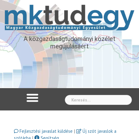
A közgazdaságtudományi közélet
megújulásáért
Whe
|
Fejlesztési javaslat küldése
Új szót javaslok a
|
Segítség
szótárba