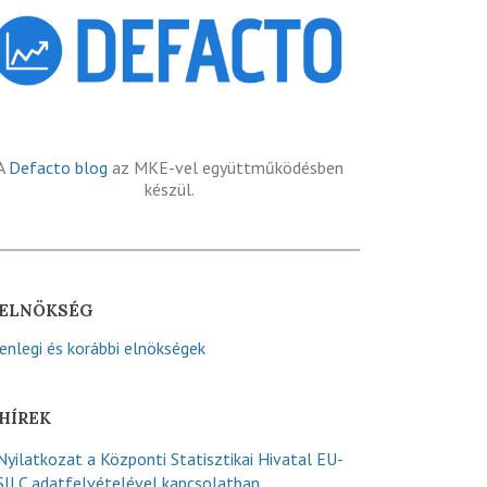
A
Defacto blog
az MKE-vel együttműködésben
készül.
ELNÖKSÉG
lenlegi és korábbi elnökségek
HÍREK
Nyilatkozat a Központi Statisztikai Hivatal EU-
SILC adatfelvételével kapcsolatban