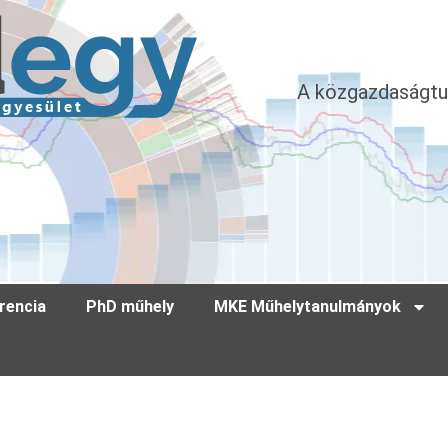
A közgazdaságtu
rencia
PhD műhely
MKE Műhelytanulmányok