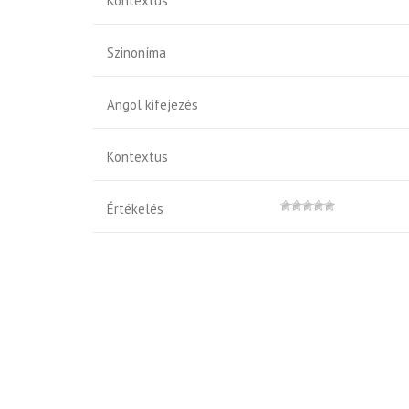
Kontextus
Szinoníma
Angol kifejezés
Kontextus
Értékelés