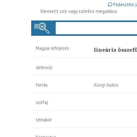
Fejlesztési 
Keresett szó vagy szórész megadása:
Magyar kifejezés
lineáris összef
definíció
forrás
Koop Index
szófaj
témakör