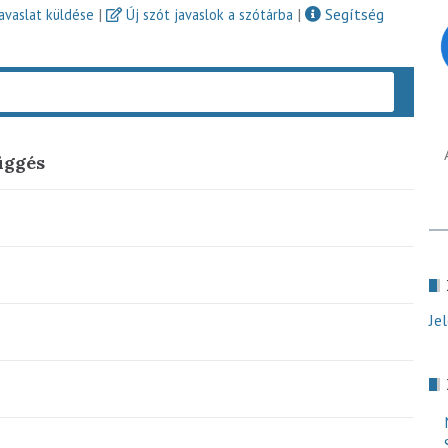
|
|
Segítség
javaslat küldése
Új szót javaslok a szótárba
Keres
üggés
Je