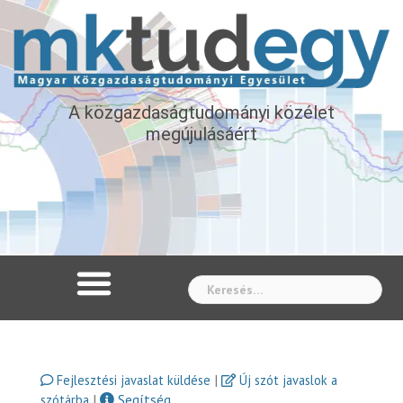
A közgazdaságtudományi közélet
megújulásáért
Whe
|
Fejlesztési javaslat küldése
Új szót javaslok a
|
Segítség
szótárba