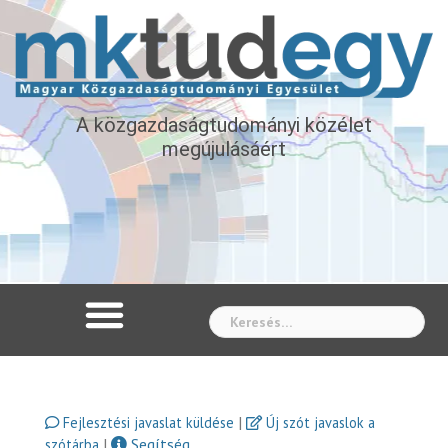
A közgazdaságtudományi közélet
megújulásáért
Whe
|
Fejlesztési javaslat küldése
Új szót javaslok a
|
Segítség
szótárba