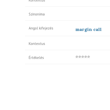
Kontextus
Szinoníma
Angol kifejezés
margin call
Kontextus
Értékelés