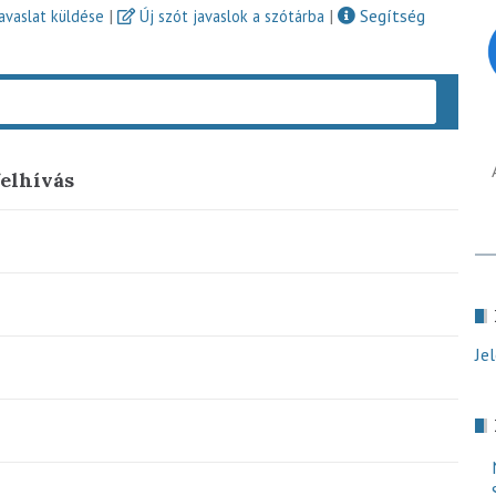
|
|
Segítség
javaslat küldése
Új szót javaslok a szótárba
Keres
felhívás
Je