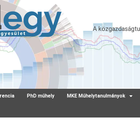
A közgazdaságtu
rencia
PhD műhely
MKE Műhelytanulmányok