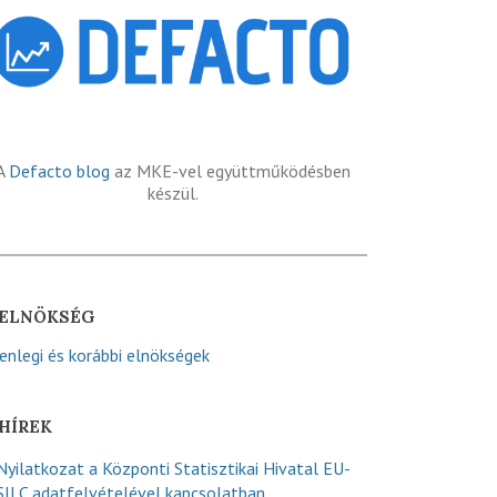
A
Defacto blog
az MKE-vel együttműködésben
készül.
ELNÖKSÉG
lenlegi és korábbi elnökségek
HÍREK
Nyilatkozat a Központi Statisztikai Hivatal EU-
SILC adatfelvételével kapcsolatban