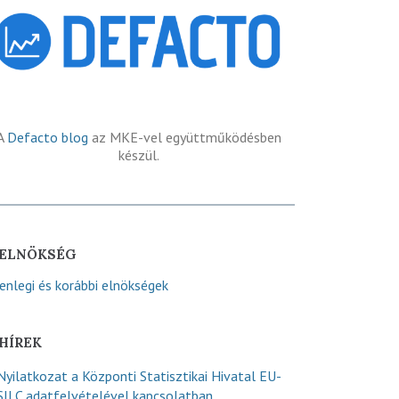
A
Defacto blog
az MKE-vel együttműködésben
készül.
ELNÖKSÉG
lenlegi és korábbi elnökségek
HÍREK
Nyilatkozat a Központi Statisztikai Hivatal EU-
SILC adatfelvételével kapcsolatban