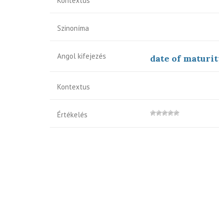
Kontextus
Szinoníma
Angol kifejezés
date of maturit
Kontextus
Értékelés