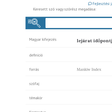
Fejlesztési 
Keresett szó vagy szórész megadása:
Magyar kifejezés
lejárat időpont
definíció
forrás
Mankiw Index
szófaj
témakör