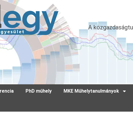
A közgazdaságtu
rencia
PhD műhely
MKE Műhelytanulmányok