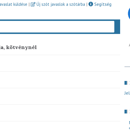
|
|
Segítség
javaslat küldése
Új szót javaslok a szótárba
Keres
ja, kötvénynél
Je