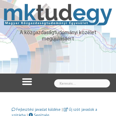
A közgazdaságtudományi közélet
megújulásáért
Whe
|
Fejlesztési javaslat küldése
Új szót javaslok a
|
Segítség
szótárba