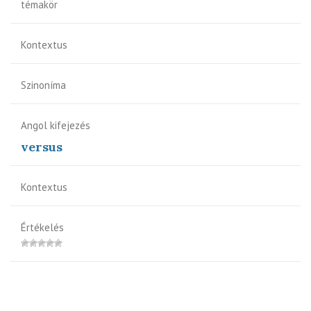
témakör
Kontextus
Szinoníma
Angol kifejezés
versus
Kontextus
Értékelés