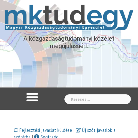
A közgazdaságtudományi közélet
megújulásáért
Whe
|
Fejlesztési javaslat küldése
Új szót javaslok a
|
Segítség
szótárba