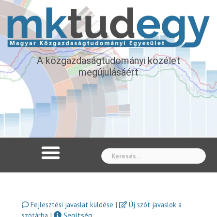
A közgazdaságtudományi közélet
megújulásáért
Whe
|
Fejlesztési javaslat küldése
Új szót javaslok a
|
Segítség
szótárba