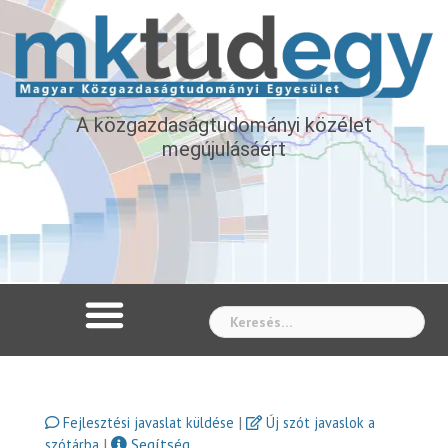
A közgazdaságtudományi közélet
megújulásáért
Whe
|
Fejlesztési javaslat küldése
Új szót javaslok a
|
Segítség
szótárba