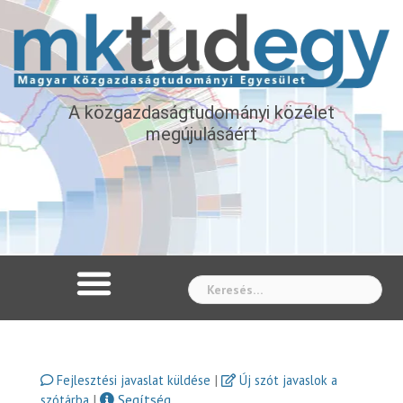
A közgazdaságtudományi közélet
megújulásáért
Whe
|
Fejlesztési javaslat küldése
Új szót javaslok a
|
Segítség
szótárba