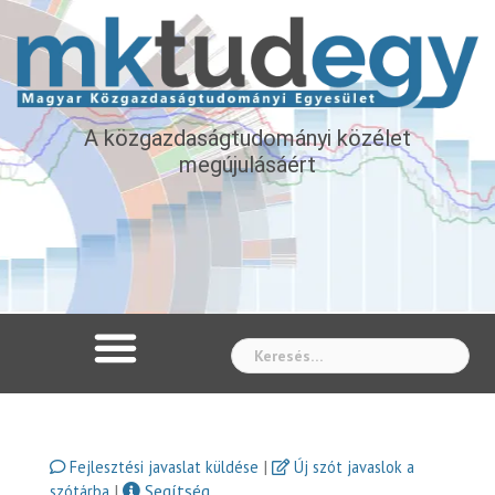
A közgazdaságtudományi közélet
megújulásáért
Whe
|
Fejlesztési javaslat küldése
Új szót javaslok a
|
Segítség
szótárba