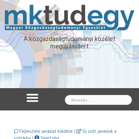
A közgazdaságtudományi közélet
megújulásáért
Whe
|
Fejlesztési javaslat küldése
Új szót javaslok a
|
Segítség
szótárba