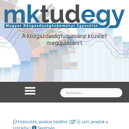
A közgazdaságtudományi közélet
megújulásáért
Whe
|
Fejlesztési javaslat küldése
Új szót javaslok a
|
Segítség
szótárba