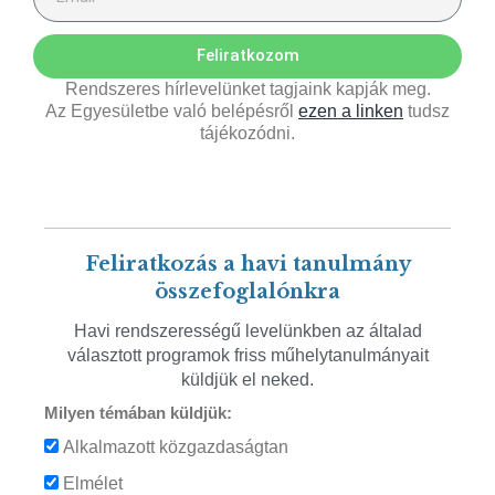
Feliratkozom
Rendszeres hírlevelünket tagjaink kapják meg.
Az Egyesületbe való belépésről
ezen a linken
tudsz
tájékozódni.
Feliratkozás a havi tanulmány
összefoglalónkra
Havi rendszerességű levelünkben az általad
választott programok friss műhelytanulmányait
küldjük el neked.
Milyen témában küldjük:
Alkalmazott közgazdaságtan
Elmélet