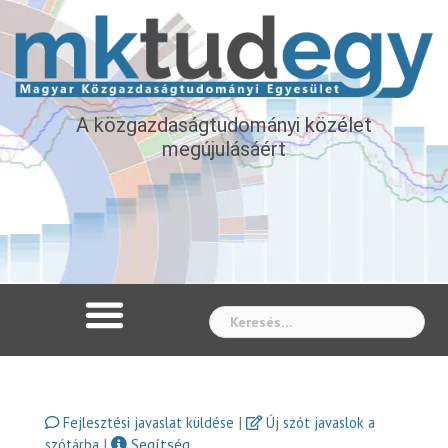
A közgazdaságtudományi közélet
megújulásáért
Whe
|
Fejlesztési javaslat küldése
Új szót javaslok a
|
Segítség
szótárba