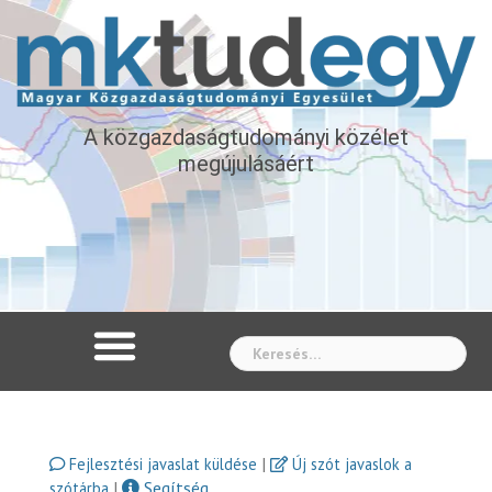
A közgazdaságtudományi közélet
megújulásáért
Whe
|
Fejlesztési javaslat küldése
Új szót javaslok a
|
Segítség
szótárba