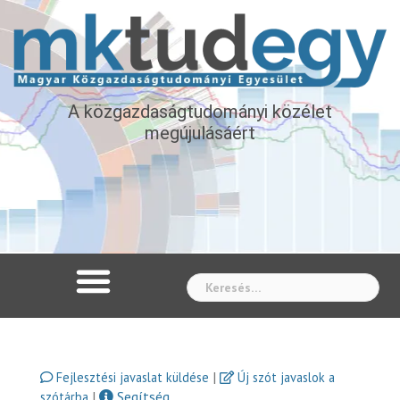
A közgazdaságtudományi közélet
megújulásáért
Whe
|
Fejlesztési javaslat küldése
Új szót javaslok a
|
Segítség
szótárba