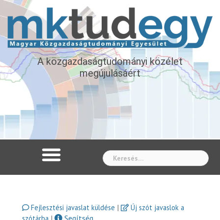
A közgazdaságtudományi közélet
megújulásáért
Whe
|
Fejlesztési javaslat küldése
Új szót javaslok a
|
Segítség
szótárba