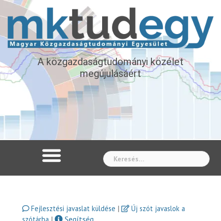
A közgazdaságtudományi közélet
megújulásáért
Whe
|
Fejlesztési javaslat küldése
Új szót javaslok a
|
Segítség
szótárba