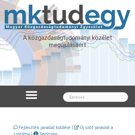
A közgazdaságtudományi közélet
megújulásáért
Whe
|
Fejlesztési javaslat küldése
Új szót javaslok a
|
Segítség
szótárba