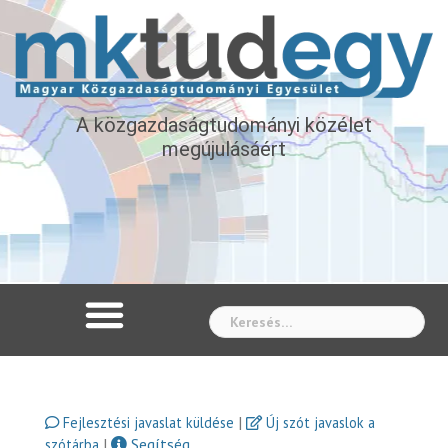
A közgazdaságtudományi közélet
megújulásáért
Whe
|
Fejlesztési javaslat küldése
Új szót javaslok a
|
Segítség
szótárba