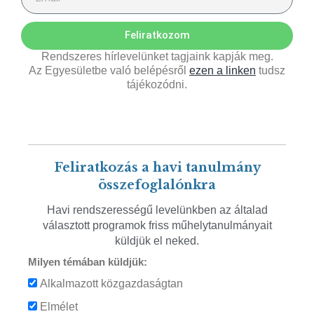
Feliratkozom
Rendszeres hírlevelünket tagjaink kapják meg.
Az Egyesületbe való belépésről
ezen a linken
tudsz
tájékozódni.
Feliratkozás a havi tanulmány
összefoglalónkra
Havi rendszerességű levelünkben az általad
választott programok friss műhelytanulmányait
küldjük el neked.
Milyen témában küldjük:
Alkalmazott közgazdaságtan
Elmélet