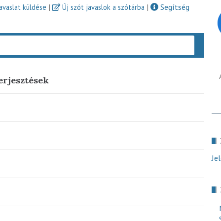
|
|
Segítség
javaslat küldése
Új szót javaslok a szótárba
Keres
erjesztések
Je