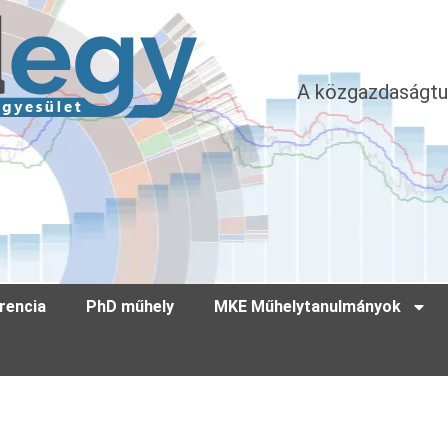
A közgazdaságtu
rencia
PhD műhely
MKE Műhelytanulmányok