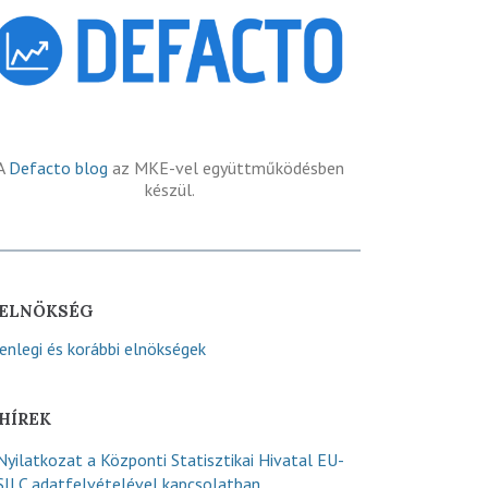
A
Defacto blog
az MKE-vel együttműködésben
készül.
ELNÖKSÉG
lenlegi és korábbi elnökségek
HÍREK
Nyilatkozat a Központi Statisztikai Hivatal EU-
SILC adatfelvételével kapcsolatban