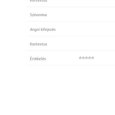
Kontextus
Szinoníma
Angol kifejezés
Kontextus
Értékelés