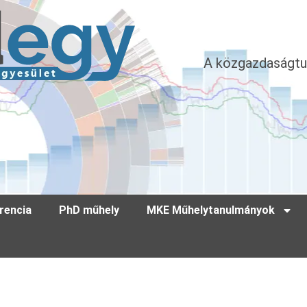
A közgazdaságtu
rencia
PhD műhely
MKE Műhelytanulmányok