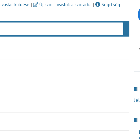
|
|
Segítség
javaslat küldése
Új szót javaslok a szótárba
Keres
Je