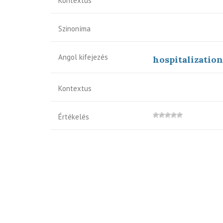
Kontextus
Szinoníma
Angol kifejezés
hospitalization
Kontextus
Értékelés