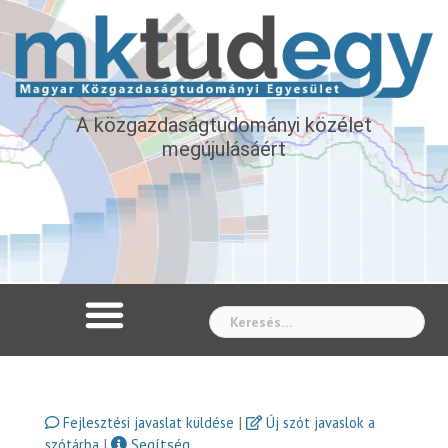
A közgazdaságtudományi közélet
megújulásáért
Whe
|
Fejlesztési javaslat küldése
Új szót javaslok a
|
Segítség
szótárba