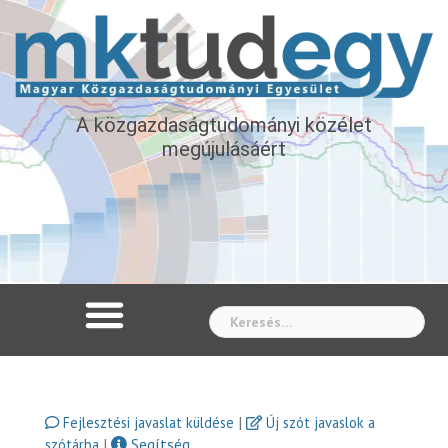
A közgazdaságtudományi közélet
megújulásáért
Whe
|
Fejlesztési javaslat küldése
Új szót javaslok a
|
Segítség
szótárba