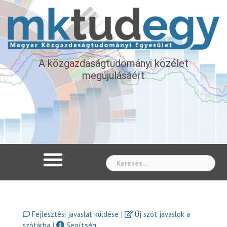
A közgazdaságtudományi közélet
megújulásáért
Whe
|
Fejlesztési javaslat küldése
Új szót javaslok a
|
Segítség
szótárba