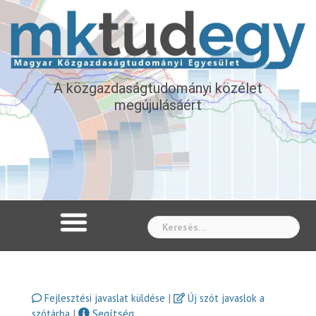
A közgazdaságtudományi közélet
megújulásáért
Whe
|
Fejlesztési javaslat küldése
Új szót javaslok a
|
Segítség
szótárba