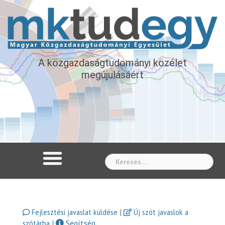
A közgazdaságtudományi közélet
megújulásáért
Whe
|
Fejlesztési javaslat küldése
Új szót javaslok a
|
Segítség
szótárba