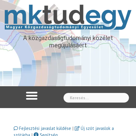
A közgazdaságtudományi közélet
megújulásáért
Whe
|
Fejlesztési javaslat küldése
Új szót javaslok a
|
Segítség
szótárba