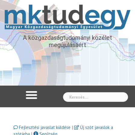
A közgazdaságtudományi közélet
megújulásáért
Whe
|
Fejlesztési javaslat küldése
Új szót javaslok a
|
Segítség
szótárba