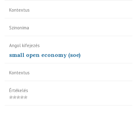
Kontextus
Szinoníma
Angol kifejezés
small open economy (soe)
Kontextus
Értékelés