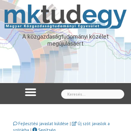
A közgazdaságtudományi közélet
megújulásáért
Whe
|
Fejlesztési javaslat küldése
Új szót javaslok a
|
Segítség
szótárba