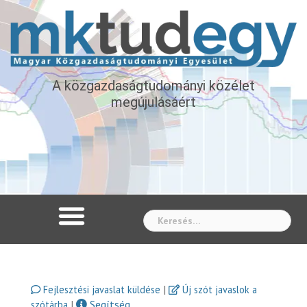
A közgazdaságtudományi közélet
megújulásáért
Whe
|
Fejlesztési javaslat küldése
Új szót javaslok a
|
Segítség
szótárba