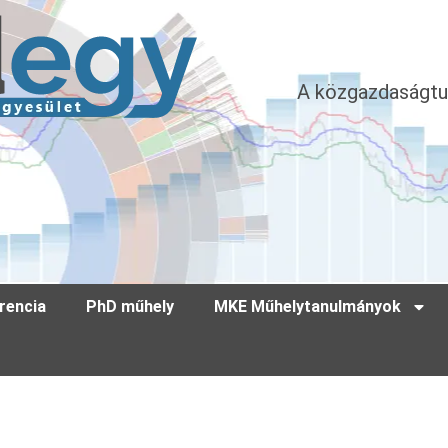
A közgazdaságtu
rencia
PhD műhely
MKE Műhelytanulmányok