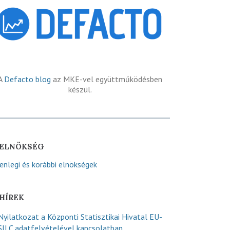
A
Defacto blog
az MKE-vel együttműködésben
készül.
ELNÖKSÉG
lenlegi és korábbi elnökségek
HÍREK
Nyilatkozat a Központi Statisztikai Hivatal EU-
SILC adatfelvételével kapcsolatban