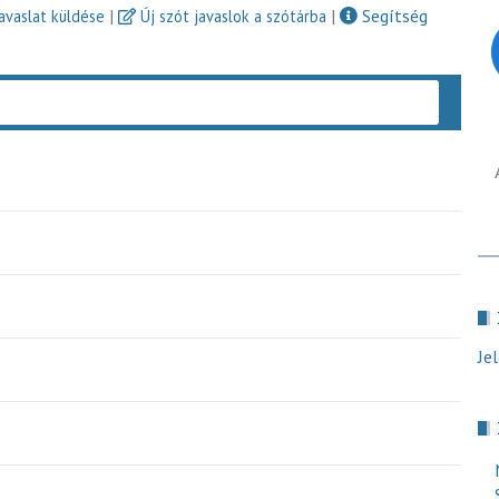
|
|
Segítség
javaslat küldése
Új szót javaslok a szótárba
Keres
Je