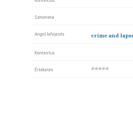
Kontextus
Szinoníma
Angol kifejezés
crime and laps
Kontextus
Értékelés