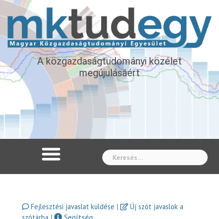
A közgazdaságtudományi közélet
megújulásáért
Whe
|
Fejlesztési javaslat küldése
Új szót javaslok a
|
Segítség
szótárba