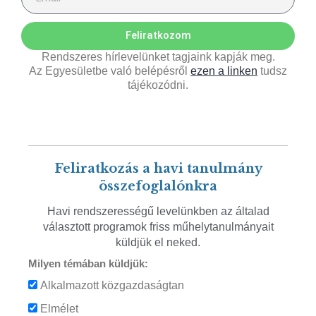
Feliratkozom
Rendszeres hírlevelünket tagjaink kapják meg.
Az Egyesületbe való belépésről
ezen a linken
tudsz
tájékozódni.
Feliratkozás a havi tanulmány
összefoglalónkra
Havi rendszerességű levelünkben az általad
választott programok friss műhelytanulmányait
küldjük el neked.
Milyen témában küldjük:
Alkalmazott közgazdaságtan
Elmélet