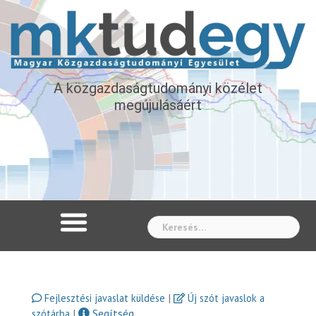
A közgazdaságtudományi közélet
megújulásáért
Whe
|
Fejlesztési javaslat küldése
Új szót javaslok a
|
Segítség
szótárba