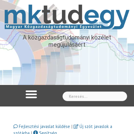
A közgazdaságtudományi közélet
megújulásáért
Whe
|
Fejlesztési javaslat küldése
Új szót javaslok a
|
Segítség
szótárba