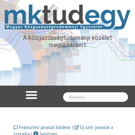
A közgazdaságtudományi közélet
megújulásáért
Whe
|
Fejlesztési javaslat küldése
Új szót javaslok a
|
Segítség
szótárba