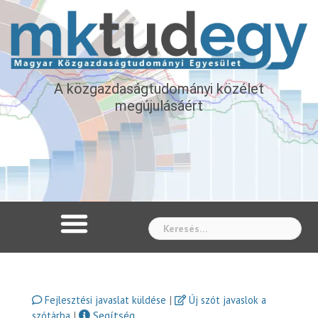
A közgazdaságtudományi közélet
megújulásáért
Whe
|
Fejlesztési javaslat küldése
Új szót javaslok a
|
Segítség
szótárba