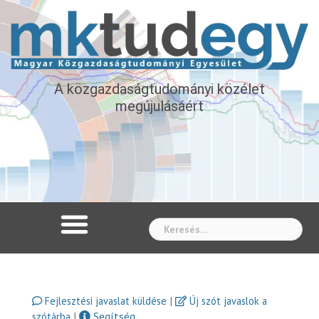
A közgazdaságtudományi közélet
megújulásáért
Whe
|
Fejlesztési javaslat küldése
Új szót javaslok a
|
Segítség
szótárba