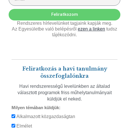
Feliratkozom
Rendszeres hírlevelünket tagjaink kapják meg.
Az Egyesületbe való belépésről
ezen a linken
tudsz
tájékozódni.
Feliratkozás a havi tanulmány
összefoglalónkra
Havi rendszerességű levelünkben az általad
választott programok friss műhelytanulmányait
küldjük el neked.
Milyen témában küldjük:
Alkalmazott közgazdaságtan
Elmélet