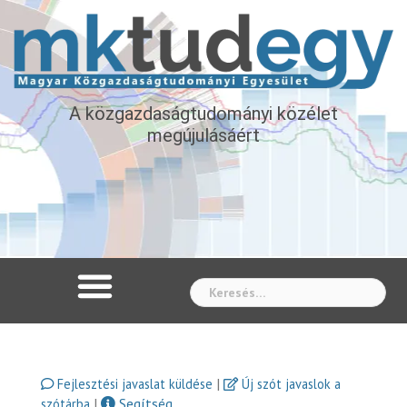
A közgazdaságtudományi közélet
megújulásáért
Whe
|
Fejlesztési javaslat küldése
Új szót javaslok a
|
Segítség
szótárba