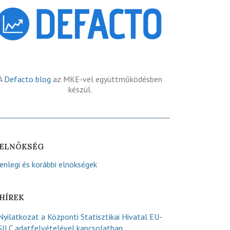
A
Defacto blog
az MKE-vel együttműködésben
készül.
ELNÖKSÉG
lenlegi és korábbi elnökségek
HÍREK
Nyilatkozat a Központi Statisztikai Hivatal EU-
SILC adatfelvételével kapcsolatban