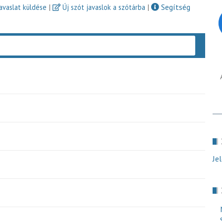
|
|
Segítség
javaslat küldése
Új szót javaslok a szótárba
Keres
Je