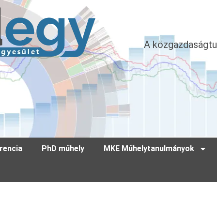
A közgazdaságtu
rencia
PhD műhely
MKE Műhelytanulmányok