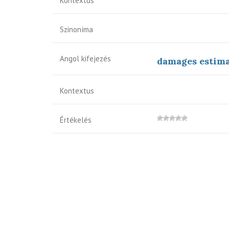
Kontextus
Szinoníma
Angol kifejezés
damages estim
Kontextus
Értékelés