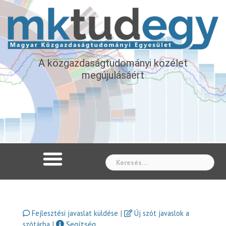
A közgazdaságtudományi közélet
megújulásáért
Whe
|
Fejlesztési javaslat küldése
Új szót javaslok a
|
Segítség
szótárba