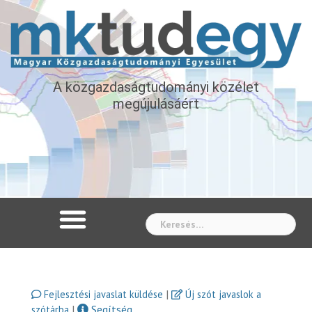
A közgazdaságtudományi közélet
megújulásáért
Whe
|
Fejlesztési javaslat küldése
Új szót javaslok a
|
Segítség
szótárba