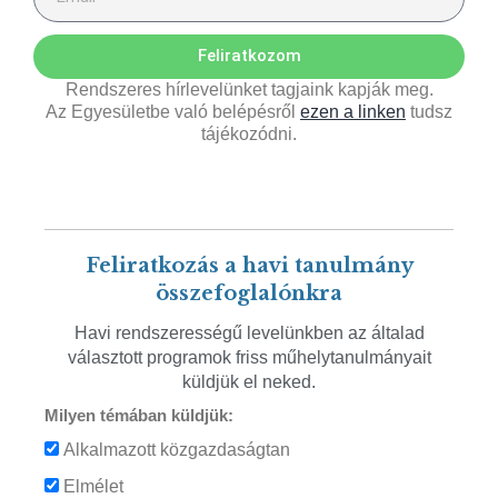
Feliratkozom
Rendszeres hírlevelünket tagjaink kapják meg.
Az Egyesületbe való belépésről
ezen a linken
tudsz
tájékozódni.
Feliratkozás a havi tanulmány
összefoglalónkra
Havi rendszerességű levelünkben az általad
választott programok friss műhelytanulmányait
küldjük el neked.
Milyen témában küldjük:
Alkalmazott közgazdaságtan
Elmélet