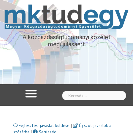
A közgazdaságtudományi közélet
megújulásáért
Whe
|
Fejlesztési javaslat küldése
Új szót javaslok a
|
Segítség
szótárba